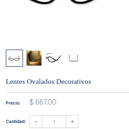
Lentes Ovalados Decorativos
Precio
$ 667.00
Precio:
de
venta
Cantidad: