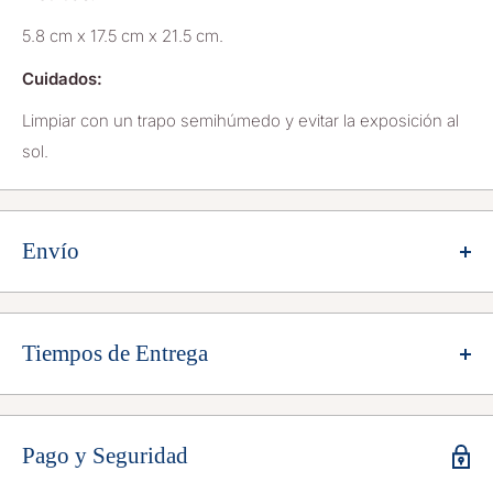
5.8 cm x 17.5 cm x 21.5 cm.
Cuidados:
Limpiar con un trapo semihúmedo y evitar la exposición al
sol.
Envío
Envío Gratis a toda la República Méxicana
Aplica costo adicional $1,200mxn para Baja California
Tiempos de Entrega
Norte y Sur
Entrega 3 a 10 días hábiles
Algunos productos pueden tener tiempos distintos, lo
Pago y Seguridad
verás indicado en su descripción.