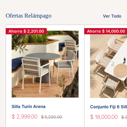
Ofertas Relámpago
Ver Todo
Ahorro
$ 2,201.00
Ahorro
$ 14,000.00
Silla Turín Arena
Conjunto Fiji 6 Si
Precio
$ 2,999.00
Precio
$ 18,000.00
Precio
$ 5,200.00
Pr
$ 
habitual
de
hab
de