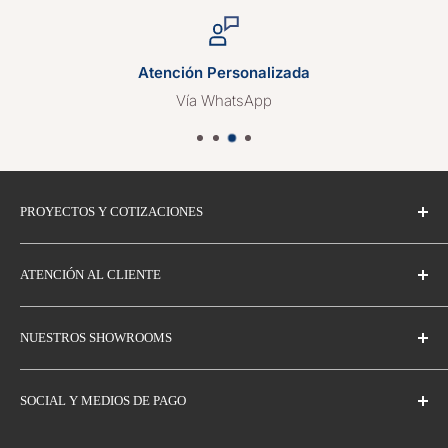
Atención Personalizada
Vía WhatsApp
PROYECTOS Y COTIZACIONES
Atención Personalizada y Cotizaciones
ATENCIÓN AL CLIENTE
Envíos
NUESTROS SHOWROOMS
Cambios y Devoluciones
Términos y Condiciones
Guadalajara
SOCIAL Y MEDIOS DE PAGO
Av. de las Américas 777, Italia Providencia, 44656.
Aviso de Privacidad
Teléfono Showroom: