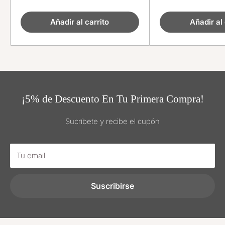
venta
venta
Añadir al carrito
Añadir al 
¡5% de Descuento En Tu Primera Compra!
Sucríbete y recibe el cupón
Tu email
Suscribirse