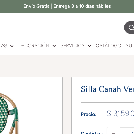
Envío Gratis | Entrega 3 a 10 días hábiles
LAS
DECORACIÓN
SERVICIOS
CATÁLOGO
SU
Silla Canah Ve
Precio
$ 3,159.
Precio:
de
venta
Cantidad: