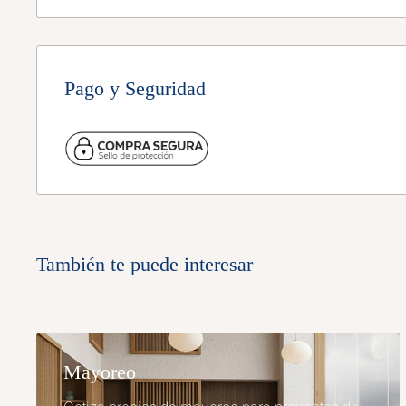
Entrega 3 a 10 días hábiles
Algunos productos pueden tener tiempos distintos,
descripción.
Pago y Seguridad
También te puede interesar
Mayoreo