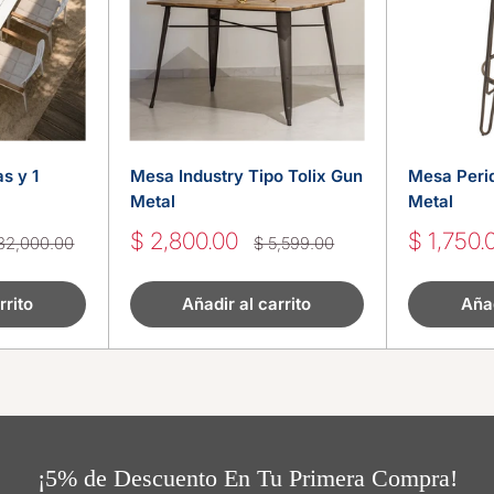
as y 1
Mesa Industry Tipo Tolix Gun
Mesa Peri
Metal
Metal
Precio
Precio
$ 2,800.00
$ 1,750.
ecio
Precio
32,000.00
$ 5,599.00
bitual
habitual
de
de
venta
venta
rrito
Añadir al carrito
Añad
¡5% de Descuento En Tu Primera Compra!