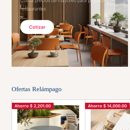
Cotiza precios de mayoreo para proyectos de
restaurantes
Cotizar
Ofertas Relámpago
Ahorro
$ 2,201.00
Ahorro
$ 14,000.00