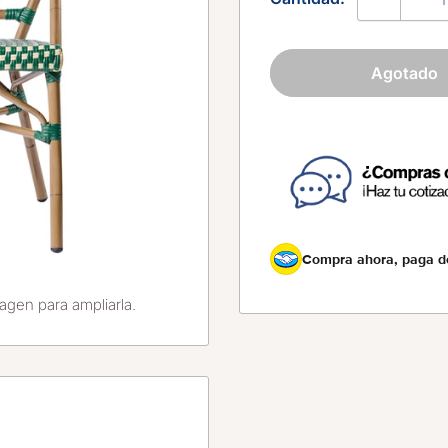
Agotado
Compra ahora, paga 
agen para ampliarla.