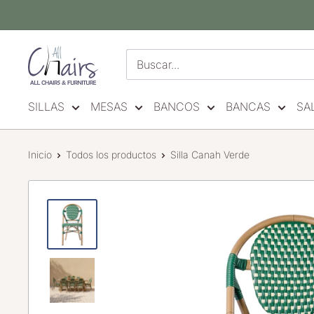
Ir
directamente
al
All
contenido
Chairs
Mexico
SILLAS
MESAS
BANCOS
BANCAS
SA
Inicio
Todos los productos
Silla Canah Verde