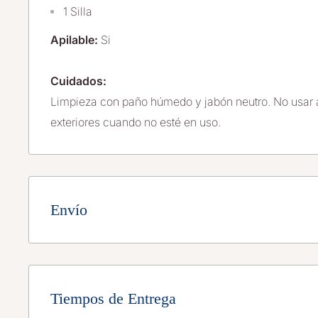
1 Silla
Apilable:
Si
Cuidados:
Limpieza con paño húmedo y jabón neutro. No usar a
exteriores cuando no esté en uso.
Envío
Envío Gratis a toda la República Méxicana
Aplica costo adicional $1,200mxn para Baja Califo
Tiempos de Entrega